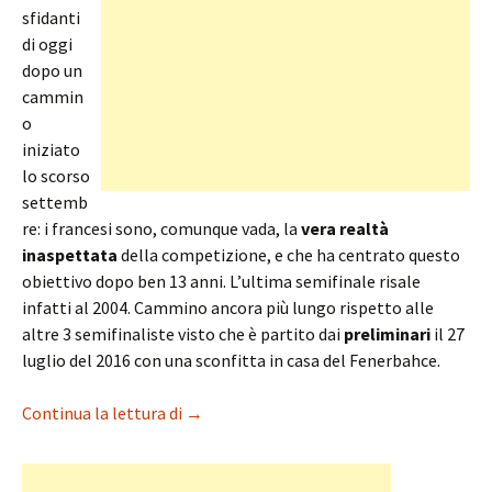
sfidanti
di oggi
dopo un
cammin
o
iniziato
lo scorso
settemb
re: i francesi sono, comunque vada, la
vera realtà
inaspettata
della competizione, e che ha centrato questo
obiettivo dopo ben 13 anni. L’ultima semifinale risale
infatti al 2004. Cammino ancora più lungo rispetto alle
altre 3 semifinaliste visto che è partito dai
preliminari
il 27
luglio del 2016 con una sconfitta in casa del Fenerbahce.
Monaco-Juventus, la semifinale dei corsi e
Continua la lettura di
→