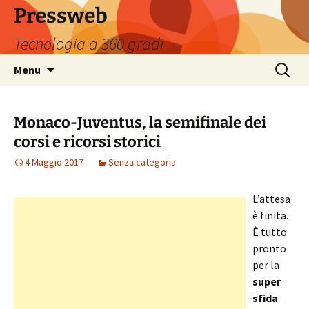
Vai
Pressweb
al
Tecnologia a 360 gradi
contenuto
Ricerca
Menu
per:
Monaco-Juventus, la semifinale dei
corsi e ricorsi storici
4 Maggio 2017
Senza categoria
L’attesa
è finita.
È tutto
pronto
per la
super
sfida